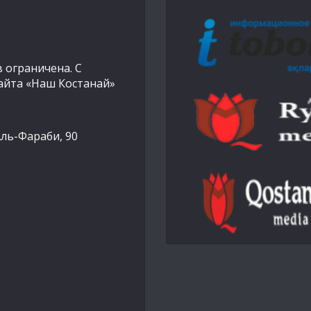
 ограничена. С
айта «Наш Костанай»
Аль-Фараби, 90