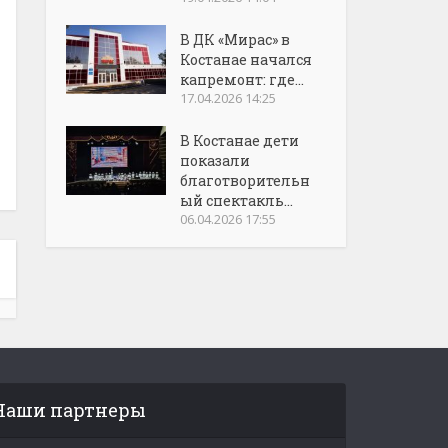
В ДК «Мирас» в
Костанае начался
капремонт: где...
17.04.2026 14:25
В Костанае дети
показали
благотворительн
ый спектакль...
06.04.2026 17:55
Наши партнеры