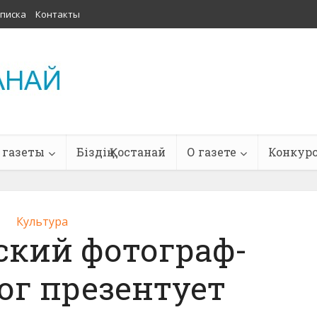
писка
Контакты
 газеты
Біздің Қостанай
О газете
Конкур
Культура
ский фотограф-
ог презентует