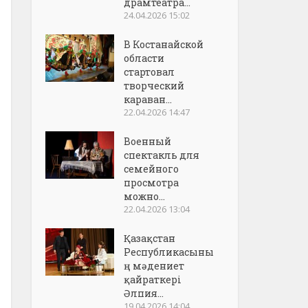
драмтеатра...
24.04.2026 15:02
В Костанайской
области
стартовал
творческий
караван...
22.04.2026 14:47
Военный
спектакль для
семейного
просмотра
можно...
22.04.2026 13:04
Қазақстан
Республикасыны
ң мәдениет
қайраткері
Әлпия...
19.04.2026 14:04