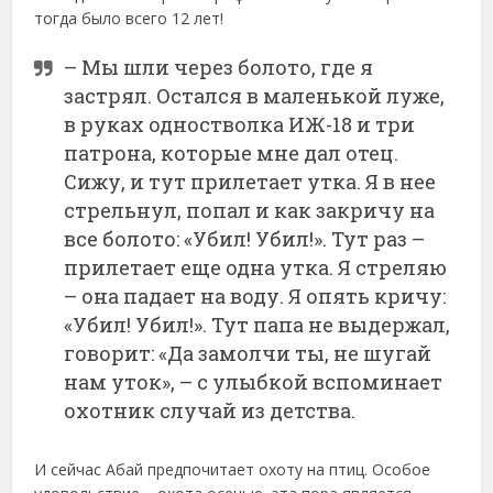
тогда было всего 12 лет!
– Мы шли через болото, где я
застрял. Остался в маленькой луже,
в руках одностволка ИЖ-18 и три
патрона, которые мне дал отец.
Сижу, и тут прилетает утка. Я в нее
стрельнул, попал и как закричу на
все болото: «Убил! Убил!». Тут раз –
прилетает еще одна утка. Я стреляю
– она падает на воду. Я опять кричу:
«Убил! Убил!». Тут папа не выдержал,
говорит: «Да замолчи ты, не шугай
нам уток», – с улыбкой вспоминает
охотник случай из детства.
И сейчас Абай предпочитает охоту на птиц. Особое