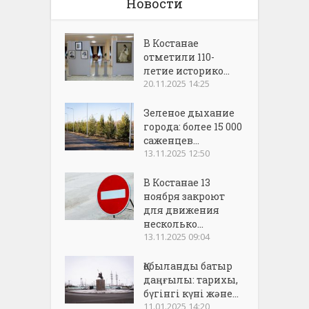
Новости
В Костанае
отметили 110-
летие историко...
20.11.2025 14:25
Зеленое дыхание
города: более 15 000
саженцев...
13.11.2025 12:50
В Костанае 13
ноября закроют
для движения
несколько...
13.11.2025 09:04
Қобыланды батыр
даңғылы: тарихы,
бүгінгі күні және...
11.01.2025 14:20