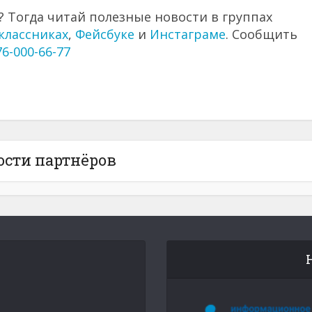
 Тогда читай полезные новости в группах
классниках
,
Фейсбуке
и
Инстаграме
. Сообщить
76-000-66-77
ости партнёров