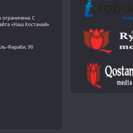
 ограничена. С
айта «Наш Костанай»
Аль-Фараби, 90