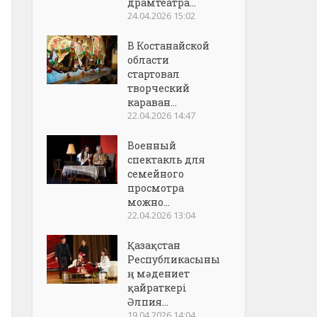
драмтеатра...
24.04.2026 15:02
В Костанайской
области
стартовал
творческий
караван...
22.04.2026 14:47
Военный
спектакль для
семейного
просмотра
можно...
22.04.2026 13:04
Қазақстан
Республикасыны
ң мәдениет
қайраткері
Әлпия...
19.04.2026 14:04