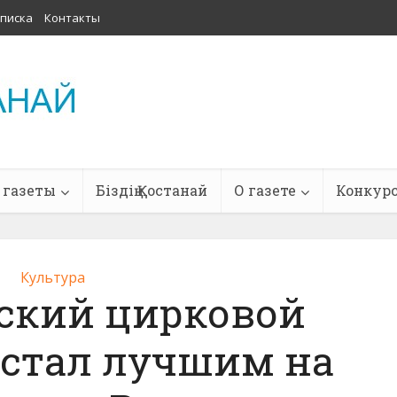
писка
Контакты
 газеты
Біздің Қостанай
О газете
Конкур
Культура
ский цирковой
 стал лучшим на