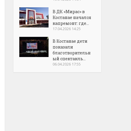
В ДК «Мирас» в
Костанае начался
капремонт: где...
17.04.2026 14:25
В Костанае дети
показали
благотворительн
ый спектакль...
06.04.2026 17:55