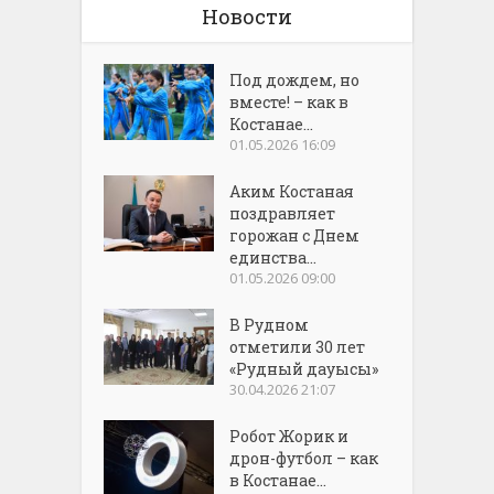
Новости
Под дождем, но
вместе! – как в
Костанае...
01.05.2026 16:09
Аким Костаная
поздравляет
горожан с Днем
единства...
01.05.2026 09:00
В Рудном
отметили 30 лет
«Рудный дауысы»
30.04.2026 21:07
Робот Жорик и
дрон-футбол – как
в Костанае...