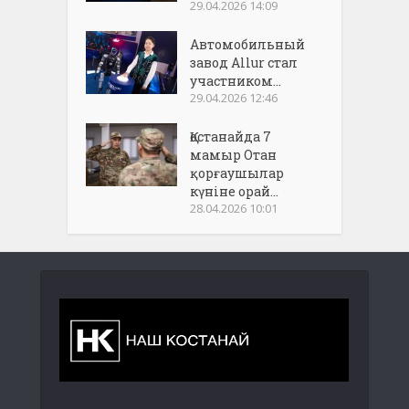
29.04.2026 14:09
Автомобильный
завод Allur стал
участником...
29.04.2026 12:46
Қостанайда 7
мамыр Отан
қорғаушылар
күніне орай...
28.04.2026 10:01