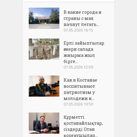
В какие города и
страны с мая
начнут летать...
07.05.2026 16:15
Ерлі зайыптылар
әскери салада
жиырма жыл
бірге...
07.05.2026 12:59
Как в Костанае
воспитывают
патриотизм у
молодежи и...
07.05.2026 10:50
Құрметті
қостанайлықтар,
сіздерді Отан
қорғаушылар...