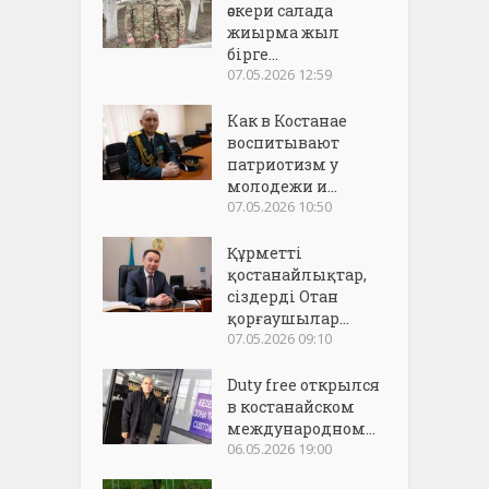
әскери салада
жиырма жыл
бірге...
07.05.2026 12:59
Как в Костанае
воспитывают
патриотизм у
молодежи и...
07.05.2026 10:50
Құрметті
қостанайлықтар,
сіздерді Отан
қорғаушылар...
07.05.2026 09:10
Duty free открылся
в костанайском
международном...
06.05.2026 19:00