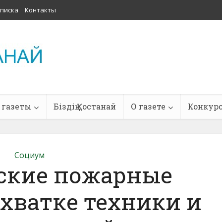
писка
Контакты
 газеты
Біздің Қостанай
О газете
Конкур
Социум
ские пожарные
ехватке техники и