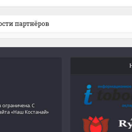
ости партнёров
 ограничена. С
айта «Наш Костанай»