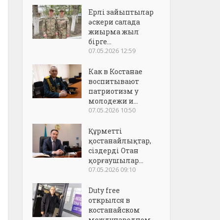
Ерлі зайыптылар
әскери салада
жиырма жыл
бірге...
07.05.2026 12:59
Как в Костанае
воспитывают
патриотизм у
молодежи и...
07.05.2026 10:50
Құрметті
қостанайлықтар,
сіздерді Отан
қорғаушылар...
07.05.2026 09:10
Duty free
открылся в
костанайском
международном..