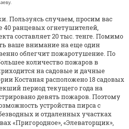
аеву.
ки. Пользуясь случаем, просим вас
е 40 ранцевых огнетушителей,
кта составляет 20 тыс. тенге. Помимо
ить ваше внимание на еще один
венно облегчит пожаротушение. По
ольшее количество пожаров в
риходится на садовые и дачные
тории Костаная расположено 18 садовых
текший период текущего года на
стрировано девять пожаров. Поэтому
озможность устройства пирса с
безводных и отдаленных участках
твах «Пригородное», «Элеваторщик»,