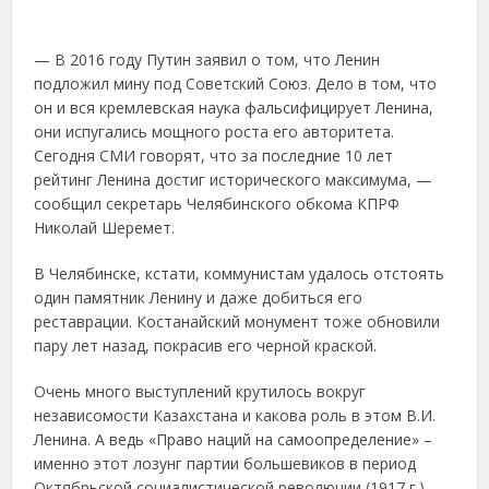
— В 2016 году Путин заявил о том, что Ленин
подложил мину под Советский Союз. Дело в том, что
он и вся кремлевская наука фальсифицирует Ленина,
они испугались мощного роста его авторитета.
Сегодня СМИ говорят, что за последние 10 лет
рейтинг Ленина достиг исторического максимума, —
сообщил секретарь Челябинского обкома КПРФ
Николай Шеремет.
В Челябинске, кстати, коммунистам удалось отстоять
один памятник Ленину и даже добиться его
реставрации. Костанайский монумент тоже обновили
пару лет назад, покрасив его черной краской.
Очень много выступлений крутилось вокруг
независомости Казахстана и какова роль в этом В.И.
Ленина. А ведь «Право наций на самоопределение» –
именно этот лозунг партии большевиков в период
Октябрьской социалистической революции (1917 г.)