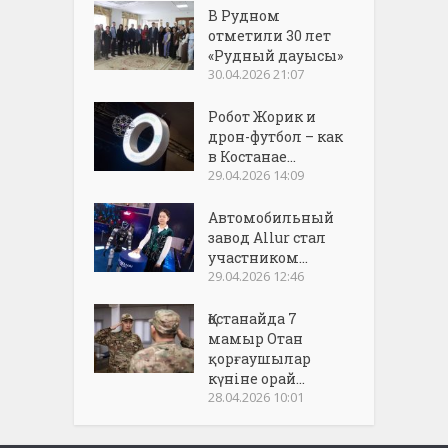
В Рудном
отметили 30 лет
«Рудный дауысы»
30.04.2026 21:07
Робот Жорик и
дрон-футбол – как
в Костанае...
29.04.2026 14:09
Автомобильный
завод Allur стал
участником...
29.04.2026 12:46
Қостанайда 7
мамыр Отан
қорғаушылар
күніне орай...
28.04.2026 10:01