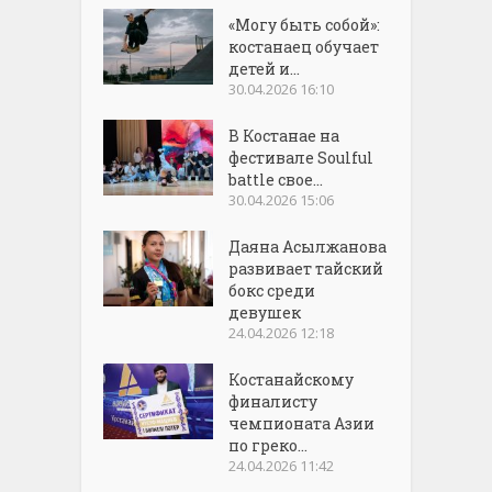
«Могу быть собой»:
костанаец обучает
детей и...
30.04.2026 16:10
В Костанае на
фестивале Soulful
battle свое...
30.04.2026 15:06
Даяна Асылжанова
развивает тайский
бокс среди
девушек
24.04.2026 12:18
Костанайскому
финалисту
чемпионата Азии
по греко...
24.04.2026 11:42