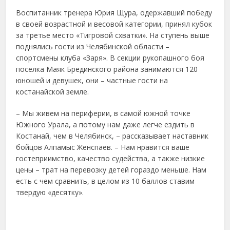
Воспитанник тренера Юрия Щура, одержавший победу
в своей возрастной и весовой категории, принял кубок
за третье место «Тигровой схватки». На ступень выше
поднялись гости из Челябинской области –
спортсмены клуба «Заря». В секции рукопашного боя
поселка Маяк Брединского района занимаются 120
юношей и девушек, они – частные гости на
костанайской земле.
– Мы живем на периферии, в самой южной точке
Южного Урала, а потому нам даже легче ездить в
Костанай, чем в Челябинск, – рассказывает наставник
бойцов Алпамыс Женспаев. – Нам нравится ваше
гостеприимство, качество судейства, а также низкие
цены – трат на перевозку детей гораздо меньше. Нам
есть с чем сравнить, в целом из 10 баллов ставим
твердую «десятку».