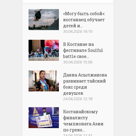
«Могу быть собой»:
костанаец обучает
детей и...
30.04.2026 16:10
В Костанае на
фестивале Soulful
battle свое...
30.04.2026 15:06
Даяна Асылжанова
развивает тайский
бокс среди
девушек
24.04.2026 12:18
Костанайскому
финалисту
чемпионата Азии
по греко...
24.04.2026 11:42