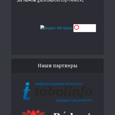
Эл. почта:
gazeta@old.top-news.kz
Наши партнеры