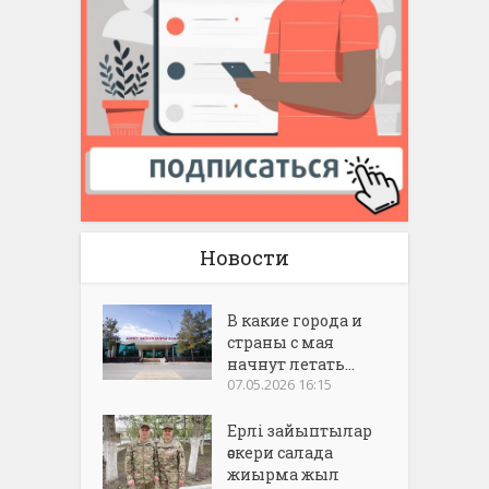
Новости
В какие города и
страны с мая
начнут летать...
07.05.2026 16:15
Ерлі зайыптылар
әскери салада
жиырма жыл