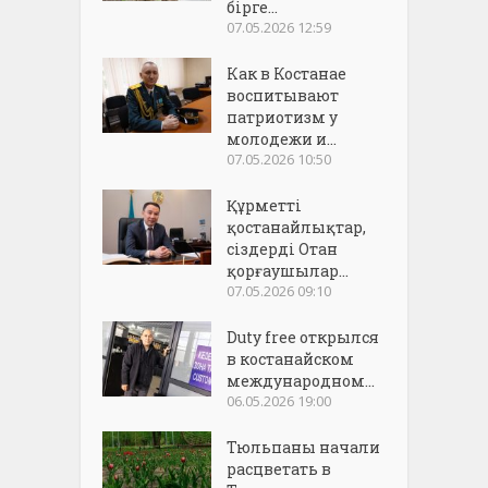
бірге...
07.05.2026 12:59
Как в Костанае
воспитывают
патриотизм у
молодежи и...
07.05.2026 10:50
Құрметті
қостанайлықтар,
сіздерді Отан
қорғаушылар...
07.05.2026 09:10
Duty free открылся
в костанайском
международном...
06.05.2026 19:00
Тюльпаны начали
расцветать в