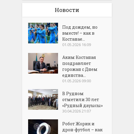
Новости
Под дождем, но
вместе! – как в
Костанае...
01.05.2026 16:09
Аким Костаная
поздравляет
горожан с Днем
единства...
01.05.2026 09:00
В Рудном
отметили 30 лет
«Рудный дауысы»
30.04.2026 21:07
Робот Жорик и
дрон-футбол – как