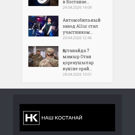
в Костанае...
29.04.2026 14:09
Автомобильный
завод Allur стал
участником...
29.04.2026 12:46
Қостанайда 7
мамыр Отан
қорғаушылар
күніне орай...
28.04.2026 10:01