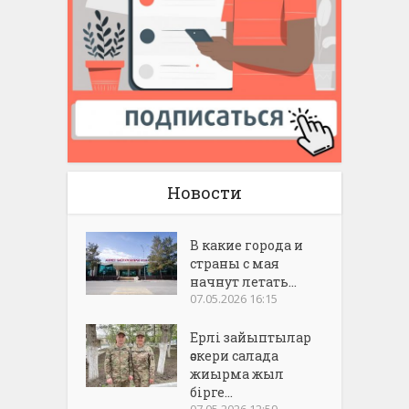
Новости
В какие города и
страны с мая
начнут летать...
07.05.2026 16:15
Ерлі зайыптылар
әскери салада
жиырма жыл
бірге...
07.05.2026 12:59