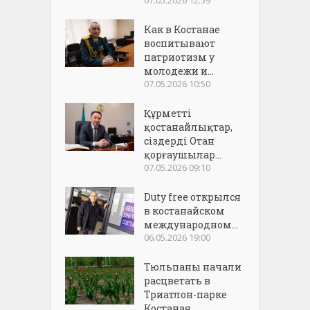
Как в Костанае
воспитывают
патриотизм у
молодежи и...
07.05.2026 10:50
Құрметті
қостанайлықтар,
сіздерді Отан
қорғаушылар...
07.05.2026 09:10
Duty free открылся
в костанайском
международном...
06.05.2026 19:00
Тюльпаны начали
расцветать в
Триатлон-парке
Костаная