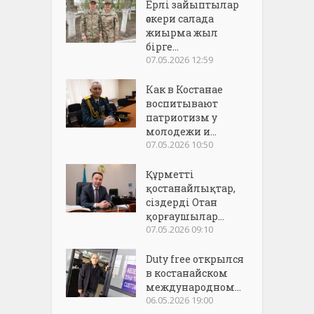
Ерлі зайыптылар
әскери салада
жиырма жыл
бірге...
07.05.2026 12:59
Как в Костанае
воспитывают
патриотизм у
молодежи и...
07.05.2026 10:50
Құрметті
қостанайлықтар,
сіздерді Отан
қорғаушылар...
07.05.2026 09:10
Duty free открылся
в костанайском
международном...
06.05.2026 19:00