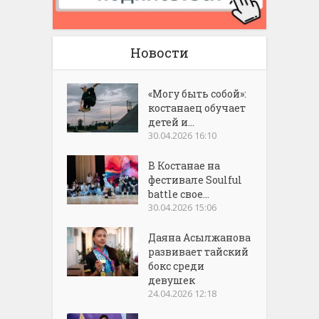
Новости
«Могу быть собой»:
костанаец обучает
детей и...
30.04.2026 16:10
В Костанае на
фестивале Soulful
battle свое...
30.04.2026 15:06
Даяна Асылжанова
развивает тайский
бокс среди
девушек
24.04.2026 12:18