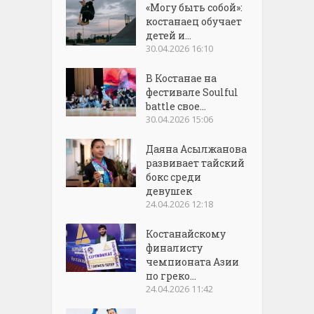
«Могу быть собой»:
костанаец обучает
детей и...
30.04.2026 16:10
В Костанае на
фестивале Soulful
battle свое...
30.04.2026 15:06
Даяна Асылжанова
развивает тайский
бокс среди
девушек
24.04.2026 12:18
Костанайскому
финалисту
чемпионата Азии
по греко...
24.04.2026 11:42