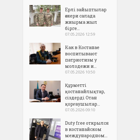
Ерлі зайыптылар
әскери салада
жиырма жыл
бірге...
07.05.2026 12:59
Как в Костанае
воспитывают
патриотизм у
молодежи и...
07.05.2026 10:50
Құрметті
қостанайлықтар,
сіздерді Отан
қорғаушылар...
07.05.2026 09:10
Duty free открылся
в костанайском
международном...