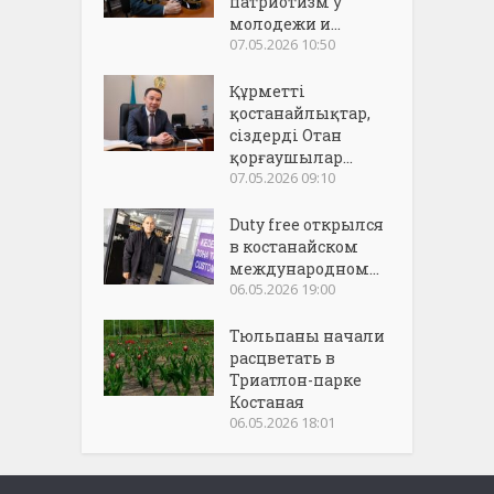
патриотизм у
молодежи и...
07.05.2026 10:50
Құрметті
қостанайлықтар,
сіздерді Отан
қорғаушылар...
07.05.2026 09:10
Duty free открылся
в костанайском
международном...
06.05.2026 19:00
Тюльпаны начали
расцветать в
Триатлон-парке
Костаная
06.05.2026 18:01