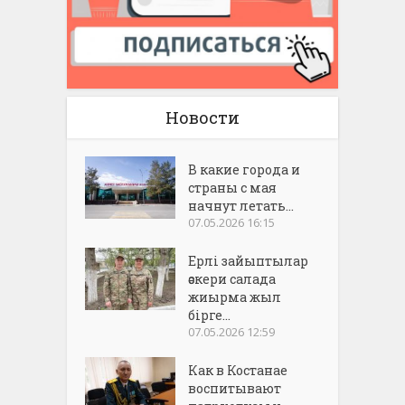
Новости
В какие города и
страны с мая
начнут летать...
07.05.2026 16:15
Ерлі зайыптылар
әскери салада
жиырма жыл
бірге...
07.05.2026 12:59
Как в Костанае
воспитывают