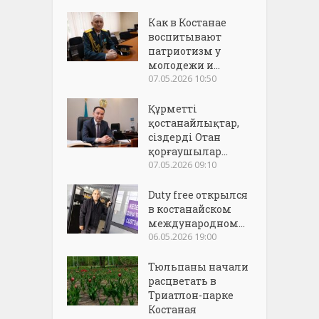
Как в Костанае
воспитывают
патриотизм у
молодежи и...
07.05.2026 10:50
Құрметті
қостанайлықтар,
сіздерді Отан
қорғаушылар...
07.05.2026 09:10
Duty free открылся
в костанайском
международном...
06.05.2026 19:00
Тюльпаны начали
расцветать в
Триатлон-парке
Костаная