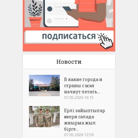
Новости
В какие города и
страны с мая
начнут летать...
07.05.2026 16:15
Ерлі зайыптылар
әскери салада
жиырма жыл
бірге...
07.05.2026 12:59