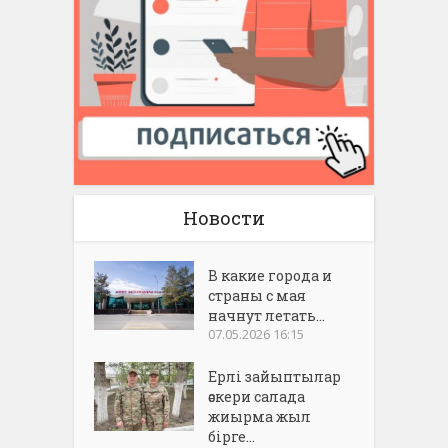
Новости
В какие города и
страны с мая
начнут летать...
07.05.2026 16:15
Ерлі зайыптылар
әскери салада
жиырма жыл
бірге...