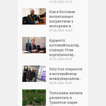
07.05.2026 12:59
Как в Костанае
воспитывают
патриотизм у
молодежи и...
07.05.2026 10:50
Құрметті
қостанайлықтар,
сіздерді Отан
қорғаушылар...
07.05.2026 09:10
Duty free открылся
в костанайском
международном...
06.05.2026 19:00
Тюльпаны начали
расцветать в
Триатлон-парке