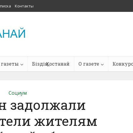
писка
Контакты
 газеты
Біздің Қостанай
О газете
Конкур
Социум
лн задолжали
атели жителям