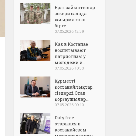
Ерлі зайыптылар
әскери салада
жиырма жыл
бірге...
07.05.2026 12:59
Как в Костанае
воспитывают
патриотизм у
молодежи и...
07.05.2026 10:50
Құрметті
қостанайлықтар,
сіздерді Отан
қорғаушылар...
07.05.2026 09:10
Duty free
открылся в
костанайском
международном..