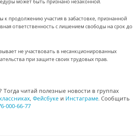
едуры может быть признано незаконной.
вы к продолжению участия в забастовке, признанной
вная ответственность с лишением свободы на срок до
изывает не участвовать в несанкционированных
дательства при защите своих трудовых прав.
 Тогда читай полезные новости в группах
классниках
,
Фейсбуке
и
Инстаграме
. Сообщить
76-000-66-77