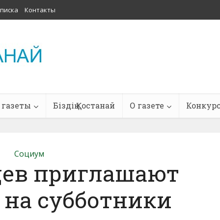
писка
Контакты
 газеты
Біздің Қостанай
О газете
Конкур
Социум
цев приглашают
 на субботники