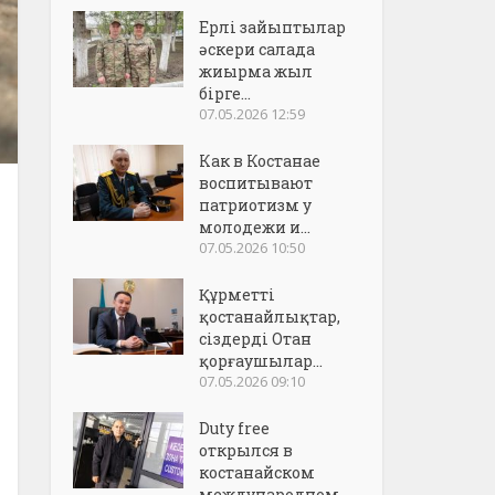
Ерлі зайыптылар
әскери салада
жиырма жыл
бірге...
07.05.2026 12:59
Как в Костанае
воспитывают
патриотизм у
молодежи и...
07.05.2026 10:50
Құрметті
қостанайлықтар,
сіздерді Отан
қорғаушылар...
07.05.2026 09:10
Duty free
открылся в
костанайском
международном..