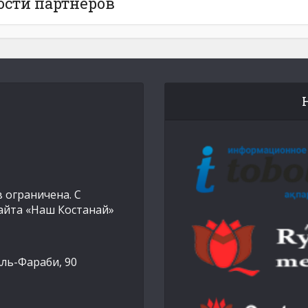
ости партнёров
 ограничена. С
айта «Наш Костанай»
Аль-Фараби, 90