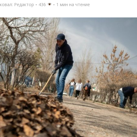
ковал:
Редактор
436
1 мин на чтение