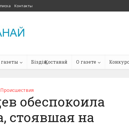
писка
Контакты
 газеты
Біздің Қостанай
О газете
Конкур
Проиcшествия
ев обеспокоила
, стоявшая на