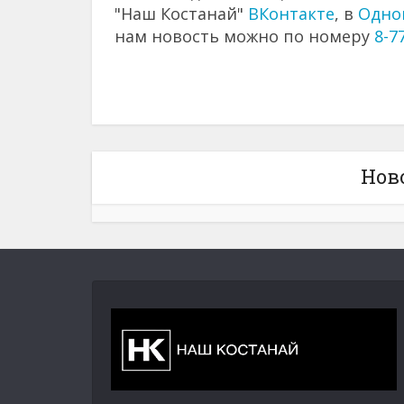
"Наш Костанай"
ВКонтакте
, в
Одно
нам новость можно по номеру
8-7
Нов