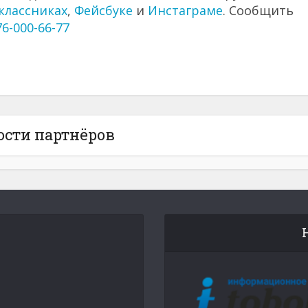
классниках
,
Фейсбуке
и
Инстаграме
. Сообщить
76-000-66-77
ости партнёров