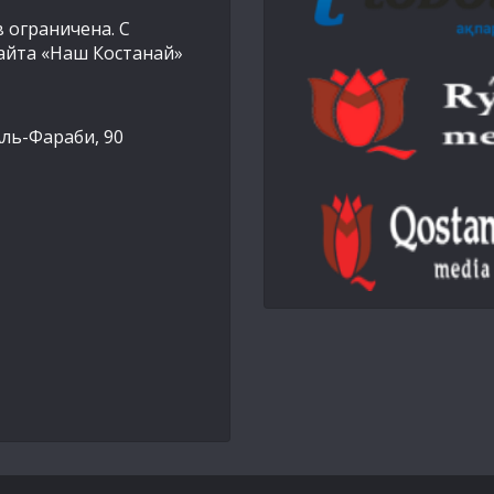
 ограничена. С
айта «Наш Костанай»
Аль-Фараби, 90