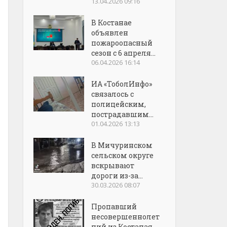
13.04.2026 09:16
В Костанае
объявлен
пожароопасный
сезон с 6 апреля...
06.04.2026 16:14
ИА «ТоболИнфо»
связалось с
полицейским,
пострадавшим...
01.04.2026 13:13
В Мичуринском
сельском округе
вскрывают
дороги из-за...
30.03.2026 08:07
Пропавший
несовершеннолет
ний из Костаная