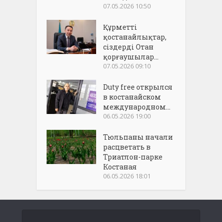
07.05.2026 10:50
Құрметті
қостанайлықтар,
сіздерді Отан
қорғаушылар...
07.05.2026 09:10
Duty free открылся
в костанайском
международном...
06.05.2026 19:00
Тюльпаны начали
расцветать в
Триатлон-парке
Костаная
06.05.2026 18:01