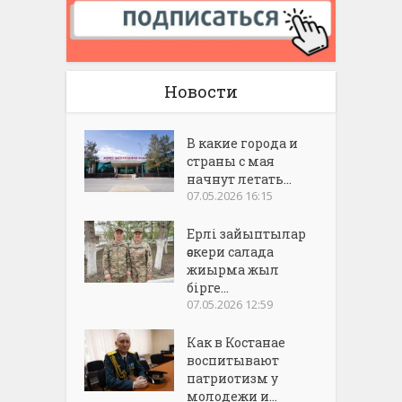
Новости
В какие города и
страны с мая
начнут летать...
07.05.2026 16:15
Ерлі зайыптылар
әскери салада
жиырма жыл
бірге...
07.05.2026 12:59
Как в Костанае
воспитывают
патриотизм у
молодежи и...