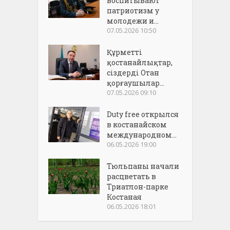
воспитывают
патриотизм у
молодежи и...
07.05.2026 10:50
Құрметті
қостанайлықтар,
сіздерді Отан
қорғаушылар...
07.05.2026 09:10
Duty free открылся
в костанайском
международном...
06.05.2026 19:00
Тюльпаны начали
расцветать в
Триатлон-парке
Костаная
06.05.2026 18:01