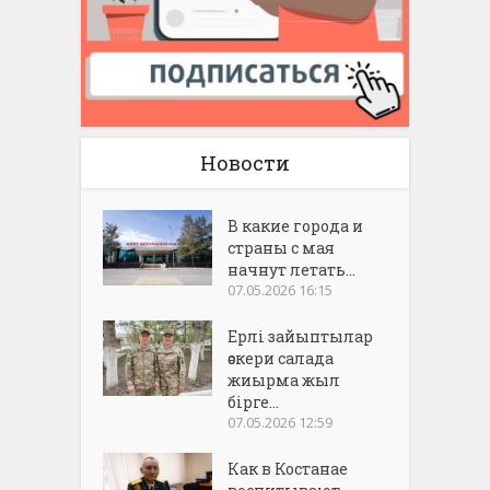
Новости
В какие города и
страны с мая
начнут летать...
07.05.2026 16:15
Ерлі зайыптылар
әскери салада
жиырма жыл
бірге...
07.05.2026 12:59
Как в Костанае