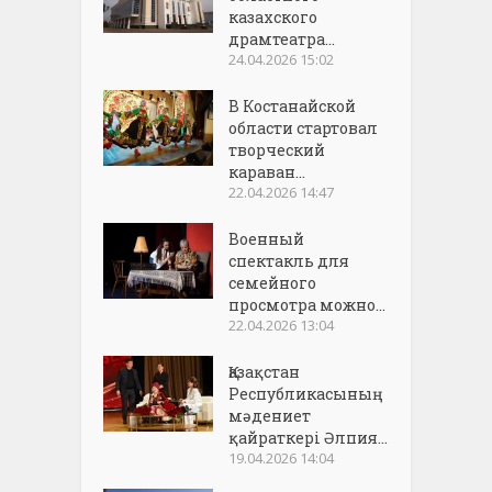
казахского
драмтеатра...
24.04.2026 15:02
В Костанайской
области стартовал
творческий
караван...
22.04.2026 14:47
Военный
спектакль для
семейного
просмотра можно...
22.04.2026 13:04
Қазақстан
Республикасының
мәдениет
қайраткері Әлпия...
19.04.2026 14:04