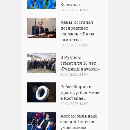
Костанае...
01.05.2026 16:09
Аким Костаная
поздравляет
горожан с Днем
единства...
01.05.2026 09:00
В Рудном
отметили 30 лет
«Рудный дауысы»
30.04.2026 21:07
Робот Жорик и
дрон-футбол – как
в Костанае...
29.04.2026 14:09
Автомобильный
завод Allur стал
участником...