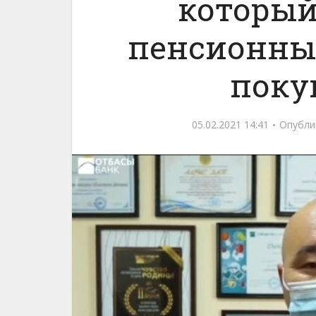
который
пенсионны
поку
05.02.2021 14:41
Опубли