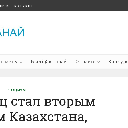
писка
Контакты
 газеты
Біздің Қостанай
О газете
Конкур
Социум
ц стал вторым
 Казахстана,