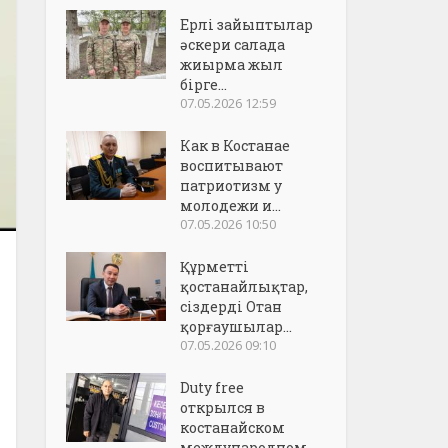
Ерлі зайыптылар
әскери салада
жиырма жыл
бірге...
07.05.2026 12:59
Как в Костанае
воспитывают
патриотизм у
молодежи и...
07.05.2026 10:50
Құрметті
қостанайлықтар,
сіздерді Отан
қорғаушылар...
07.05.2026 09:10
Duty free
открылся в
костанайском
международном..