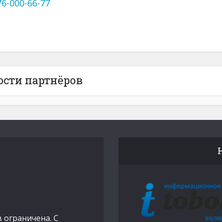
76-000-66-77
ости партнёров
 ограничена. С