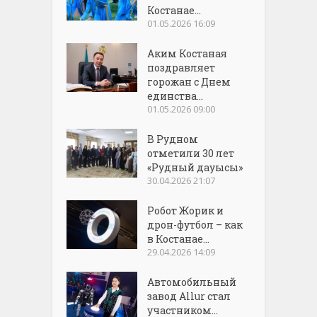
Костанае...
01.05.2026 16:09
Аким Костаная
поздравляет
горожан с Днем
единства...
01.05.2026 09:00
В Рудном
отметили 30 лет
«Рудный дауысы»
30.04.2026 21:07
Робот Жорик и
дрон-футбол – как
в Костанае...
29.04.2026 14:09
Автомобильный
завод Allur стал
участником...