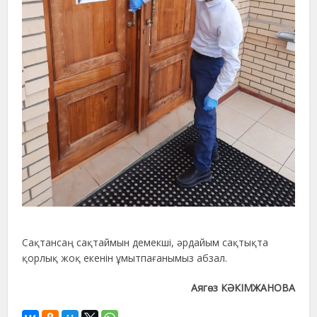
Сақтансаң сақтаймын демекші, әрдайым сақтықта
қорлық жоқ екенін ұмытпағанымыз абзал.
Аягөз КӘКІМЖАНОВА