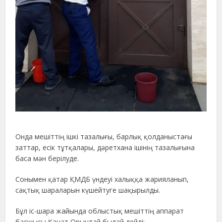
Онда мешіттің ішкі тазалығы, барлық қолданыстағы
заттар, есік тұтқалары, дәретхана ішінің тазалығына
баса мән берілуде.
Сонымен қатар ҚМДБ үндеуі халыққа жарияланып,
сақтық шараларын күшейтуге шақырылды.
Бұл іс-шара жайында облыстық мешіттің аппарат
басшысы Қанат Орынтай былай дейді: