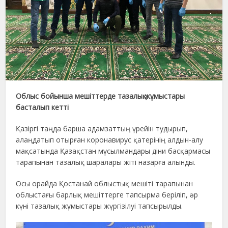
Облыс бойынша мешіттерде тазалық жұмыстары
басталып кетті
Қазіргі таңда барша адамзаттың үрейін тудырып,
алаңдатып отырған коронавирус қатерінің алдын-алу
мақсатында Қазақстан мұсылмандары діни басқармасы
тарапынан тазалық шаралары жіті назарға алынды.
Осы орайда Қостанай облыстық мешіті тарапынан
облыстағы барлық мешіттерге тапсырма беріліп, әр
күні тазалық жұмыстары жүргізілуі тапсырылды.