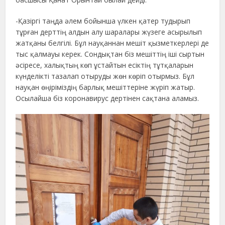
-Қазіргі таңда әлем бойынша үлкен қатер тудырып
тұрған дерттің алдын алу шаралары жүзеге асырылып
жатқаны белгілі. Бұл науқаннан мешіт қызметкерлері де
тыс қалмауы керек. Сондықтан біз мешіттің іші сыртын
әсіресе, халықтың көп ұстайтын есіктің тұтқаларын
күнделікті тазалап отыруды жөн көріп отырмыз. Бұл
науқан өңіріміздің барлық мешіттеріне жүріп жатыр.
Осылайша біз коронавирус дертінен сақтана аламыз.