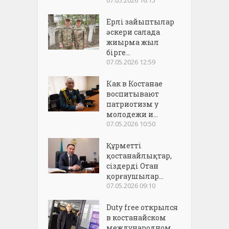
Ерлі зайыптылар
әскери салада
жиырма жыл
бірге...
07.05.2026 12:59
Как в Костанае
воспитывают
патриотизм у
молодежи и...
07.05.2026 10:50
Құрметті
қостанайлықтар,
сіздерді Отан
қорғаушылар...
07.05.2026 09:10
Duty free открылся
в костанайском
международном...