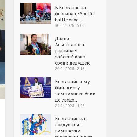
В Костанае на
фестивале Soulful
battle свое...
30.04.2026 15:06
Даяна
Асылжанова
развивает
тайский бокс
среди девушек
24.04.2026 12:18
Костанайскому
финалисту
чемпионата Азии
по греко...
24.04.2026 11:42
Костанайские
воздушные
гимнастки
завоевали шесть...