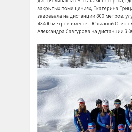
дисциплинах. Из Усть-Каменогорска, гд
закрытых помещениях, Екатерина Грица
завоевала на дистанции 800 метров, ул
4×400 метров вместе с Юлианой Осипово
Александра Савгурова на дистанции 3 0