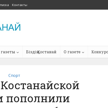
писка
Контакты
 газеты
Біздің Қостанай
О газете
Конкур
Спорт
 Костанайской
и пополнили