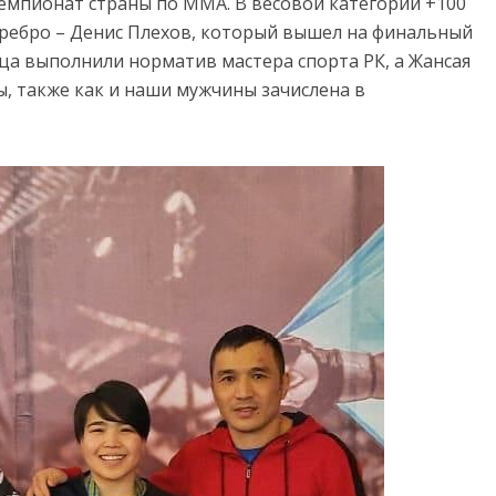
Чемпионат страны по ММА. В весовой категории +100
серебро – Денис Плехов, который вышел на финальный
йца выполнили норматив мастера спорта РК, а Жансая
, также как и наши мужчины зачислена в