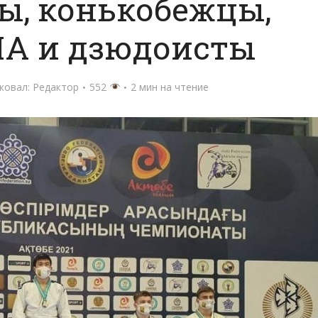
ы, конькобежцы,
А и дзюдоисты
ковал:
Редактор
552
2 мин на чтение