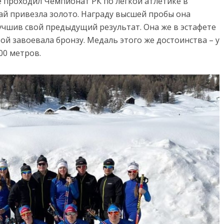
е проходил Чемпионат РК по легкой атлетике в
й привезла золото. Награду высшей пробы она
учшив свой предыдущий результат. Она же в эстафете
й завоевала бронзу. Медаль этого же достоинства – у
00 метров.