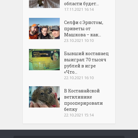
области будет...
17.11.2021 16:14
Селфи с Эрнстом,
приветы от
Машкова – как...
23.10.2021 10:10
Бывший костанаец
выиграл 70 тысяч
рублей в игре
«Что...
22.10.2021 16:10
В Костанайской
ветклинике
прооперировали
белку
22.10.2021 15:14