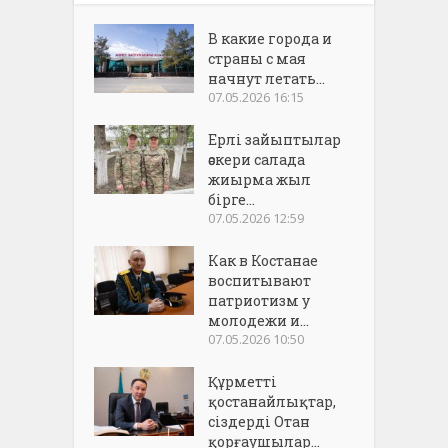
В какие города и
страны с мая
начнут летать...
07.05.2026 16:15
Ерлі зайыптылар
әскери салада
жиырма жыл
бірге...
07.05.2026 12:59
Как в Костанае
воспитывают
патриотизм у
молодежи и...
07.05.2026 10:50
Құрметті
қостанайлықтар,
сіздерді Отан
қорғаушылар...