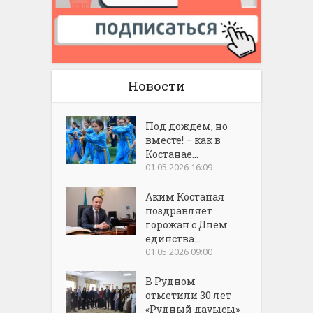
Новости
Под дождем, но
вместе! – как в
Костанае...
01.05.2026 16:09
Аким Костаная
поздравляет
горожан с Днем
единства...
01.05.2026 09:00
В Рудном
отметили 30 лет
«Рудный дауысы»