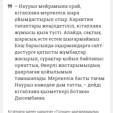
– Наурыз мейрамына орай,
кітапхана мерекелік шара
ұйымдастырып отыр. Карантин
талаптары жеңілдетіліп, кітапхана
жұмысы қыза түсті. Алайда, сақтық
шарасың әсте естен шығармаймыз.
Кеш барысында оқырмандарға салт-
дәстүрге қатысты жұмбақтар
жасырып, сұрақтар қойып байланыс
орнаттық. Өнерлі жастарымыздың
даярлаған қойылымын
тамашалады. Мерекелік басты тағам
Наурыз көжеден дәм татты, – дейді
кітапхана қызметкері Ботакөз
Дюсембаева.
Кітапхана ішінен құрылған «Толқын» шығармашылық