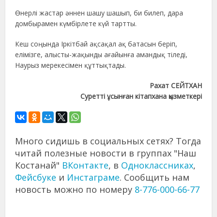
Өнерлі жастар әннен шашу шашып, би билеп, дара
домбырамен күмбірлете күй тартты.
Кеш соңында Іркітбай ақсақал ақ батасын беріп,
елімізге, алысты-жақынды ағайынға амандық тіледі,
Наурыз мерекесімен құттықтады.
Рахат СЕЙТХАН
Суретті ұсынған кітапхана қызметкері
Много сидишь в социальных сетях? Тогда
читай полезные новости в группах "Наш
Костанай"
ВКонтакте
, в
Одноклассниках
,
Фейсбуке
и
Инстаграме
. Сообщить нам
новость можно по номеру
8-776-000-66-77