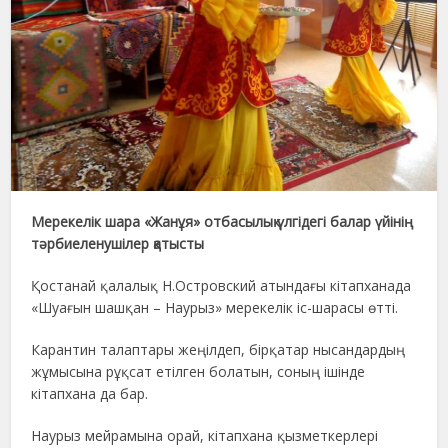
Мерекелік шара «Жанұя» отбасылық үлгідегі балар үйінің
тәрбиеленушілер қатысты
Қостанай қалалық Н.Островский атындағы кітапханада
«Шуағын шашқан – Наурыз» мерекелік іс-шарасы өтті.
Карантин талаптары жеңілдеп, бірқатар нысандардың
жұмысына рұқсат етілген болатын, соның ішінде
кітапхана да бар.
Наурыз мейрамына орай, кітапхана қызметкерлері