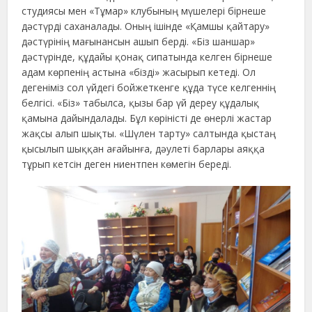
студиясы мен «Тұмар» клубының мүшелері бірнеше
дәстүрді саханалады. Оның ішінде «Қамшы қайтару»
дәстүрінің мағынансын ашып берді. «Біз шаншар»
дәстүрінде, құдайы қонақ сипатында келген бірнеше
адам көрпенің астына «бізді» жасырып кетеді. Ол
дегеніміз сол үйдегі бойжеткенге құда түсе келгеннің
белгісі. «Біз» табылса, қызы бар үй дереу құдалық
қамына дайындалады. Бұл көріністі де өнерлі жастар
жақсы алып шықты. «Шүлен тарту» салтында қыстаң
қысылып шыққан ағайынға, дәулеті барлары аяққа
тұрып кетсін деген ниентпен көмегін береді.