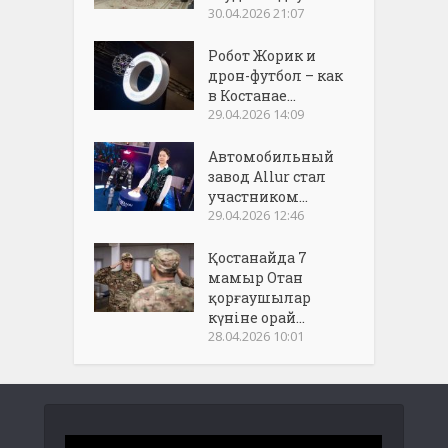
30.04.2026 21:07
Робот Жорик и
дрон-футбол – как
в Костанае...
29.04.2026 14:09
Автомобильный
завод Allur стал
участником...
29.04.2026 12:46
Қостанайда 7
мамыр Отан
қорғаушылар
күніне орай...
28.04.2026 10:01