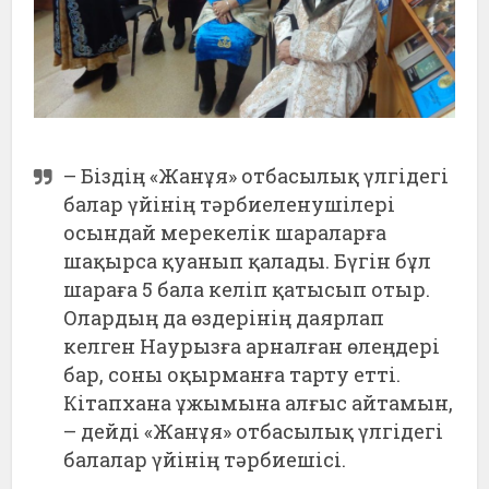
– Біздің «Жанұя» отбасылық үлгідегі
балар үйінің тәрбиеленушілері
осындай мерекелік шараларға
шақырса қуанып қалады. Бүгін бұл
шараға 5 бала келіп қатысып отыр.
Олардың да өздерінің даярлап
келген Наурызға арналған өлеңдері
бар, соны оқырманға тарту етті.
Кітапхана ұжымына алғыс айтамын,
– дейді «Жанұя» отбасылық үлгідегі
балалар үйінің тәрбиешісі.