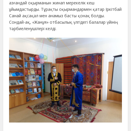
азғандай оқырманын жинап мерекелік кеш
ұйымдастырды. Тұрақты оқырмандармен қатар Іркітбай
Санай ақсақал мен анамыз басты қонақ болды.
Сондай-ақ, «Жанұя» отбасылық үлгідегі балалар үйінің
тәрбиеленушілері келді.