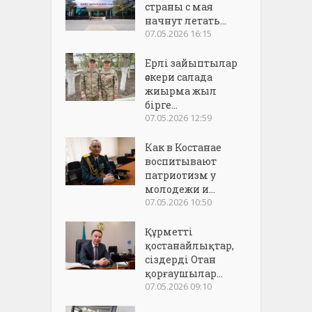
страны с мая
начнут летать...
07.05.2026 16:15
Ерлі зайыптылар
әскери салада
жиырма жыл
бірге...
07.05.2026 12:59
Как в Костанае
воспитывают
патриотизм у
молодежи и...
07.05.2026 10:50
Құрметті
қостанайлықтар,
сіздерді Отан
қорғаушылар...
07.05.2026 09:10