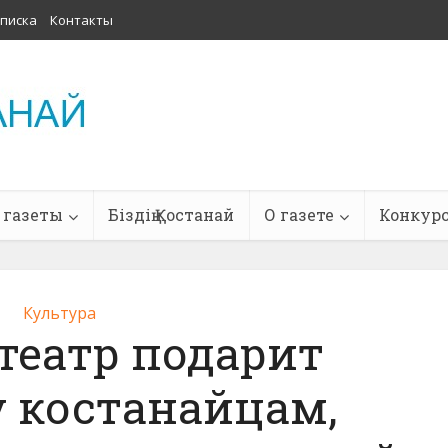
писка
Контакты
 газеты
Біздің Қостанай
О газете
Конкур
Культура
театр подарит
 костанайцам,