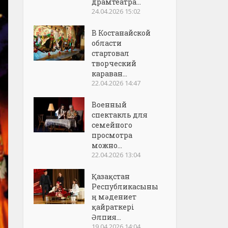
драмтеатра...
24.04.2026 15:02
В Костанайской
области
стартовал
творческий
караван...
22.04.2026 14:47
Военный
спектакль для
семейного
просмотра
можно...
22.04.2026 13:04
Қазақстан
Республикасыны
ң мәдениет
қайраткері
Әлпия...
19.04.2026 14:04