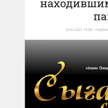
находившим
па
25.02.2021 19:08
Опубли