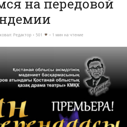
ся на передовой
ндемии
ковал:
Редактор
501
1 мин на чтение