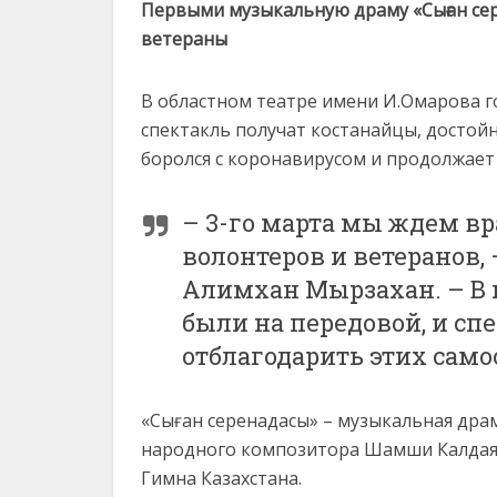
Первыми музыкальную драму «Сыған сер
ветераны
В областном театре имени И.Омарова г
спектакль получат костанайцы, достойн
боролся с коронавирусом и продолжает 
– 3-го марта мы ждем вр
волонтеров и ветеранов,
Алимхан Мырзахан. – В 
были на передовой, и сп
отблагодарить этих сам
«Сыған серенадасы» – музыкальная дра
народного композитора Шамши Калдаяко
Гимна Казахстана.