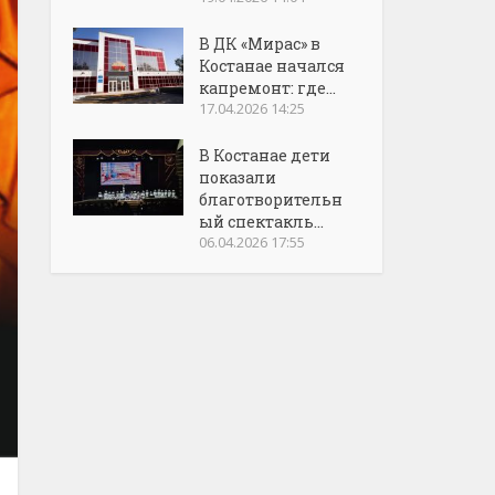
В ДК «Мирас» в
Костанае начался
капремонт: где...
17.04.2026 14:25
В Костанае дети
показали
благотворительн
ый спектакль...
06.04.2026 17:55