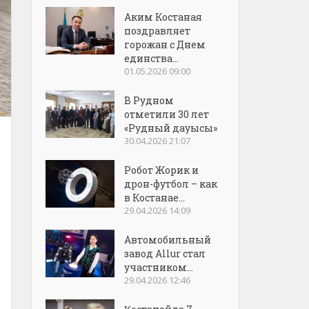
Аким Костаная
поздравляет
горожан с Днем
единства...
01.05.2026 09:00
В Рудном
отметили 30 лет
«Рудный дауысы»
30.04.2026 21:07
Робот Жорик и
дрон-футбол – как
в Костанае...
29.04.2026 14:09
Автомобильный
завод Allur стал
участником...
29.04.2026 12:46