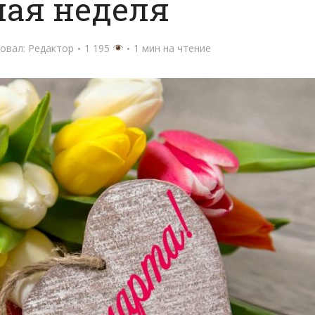
чая неделя
овал:
Редактор
1 195
1 мин на чтение