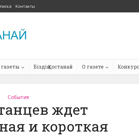
писка
Контакты
 газеты
Біздің Қостанай
О газете
Конкур
События
танцев ждет
ная и короткая