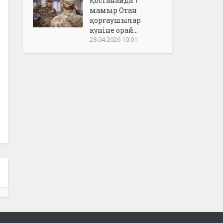
Қостанайда 7
мамыр Отан
қорғаушылар
күніне орай...
28.04.2026 10:01