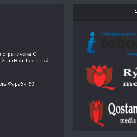
 ограничена. С
айта «Наш Костанай»
Аль-Фараби, 90