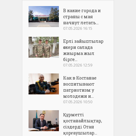
В какие города и
страны с мая
начнут летать...
07.05.2026 16:15
Ерлі зайыптылар
әскери салада
жиырма жыл
бірге...
07.05.2026 12:59
Как в Костанае
воспитывают
патриотизм у
молодежи и...
07.05.2026 10:50
Құрметті
қостанайлықтар,
сіздерді Отан
қорғаушылар...