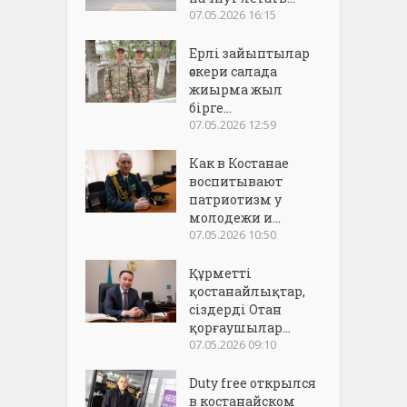
07.05.2026 16:15
Ерлі зайыптылар
әскери салада
жиырма жыл
бірге...
07.05.2026 12:59
Как в Костанае
воспитывают
патриотизм у
молодежи и...
07.05.2026 10:50
Құрметті
қостанайлықтар,
сіздерді Отан
қорғаушылар...
07.05.2026 09:10
Duty free открылся
в костанайском