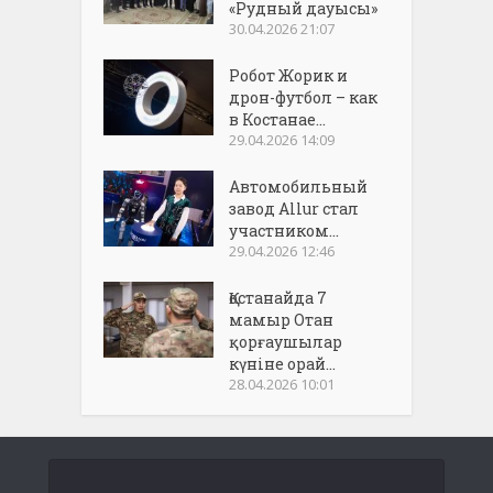
«Рудный дауысы»
30.04.2026 21:07
Робот Жорик и
дрон-футбол – как
в Костанае...
29.04.2026 14:09
Автомобильный
завод Allur стал
участником...
29.04.2026 12:46
Қостанайда 7
мамыр Отан
қорғаушылар
күніне орай...
28.04.2026 10:01