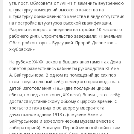
утв. пост. Облсовета от /VII-41 г. заменить внутреннюю
штукатурку помещений высокого качества на
штукатурку обыкновенного качества в виду отсутствия
на постройке штукатуров высокой квалификации.
Разрешить вопрос о введении на стройке 10-часового
рабочего дня». Строительство завершали: «Начальник
Облстройконторы – Бурлуцкий. Прораб Д/советов –
Якубовский».
На рубеже XX-XXI веков в бывших апартаментах Дома
советов разместились кабинеты руководства КГУ им.
А. Байтурсынова. В одном из помещений до сих пор
стоит внушительный сейф немецкого производства с
датой изготовления «18..» (две последние цифры
сбиты, но ведь это конец XIX века). Значит, этот сейф
достался кустанайскому обкому с царских времен. С
третьего этажа видно во дворе университета
двухэтажное здание 1913 г. (с музеем Ахмета
Байтурсынова и археологическим музеем вместе с
лабораторией). Накануне Первой мировой войны там