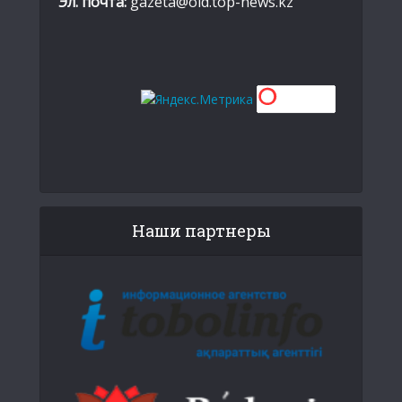
Эл. почта:
gazeta@old.top-news.kz
Наши партнеры