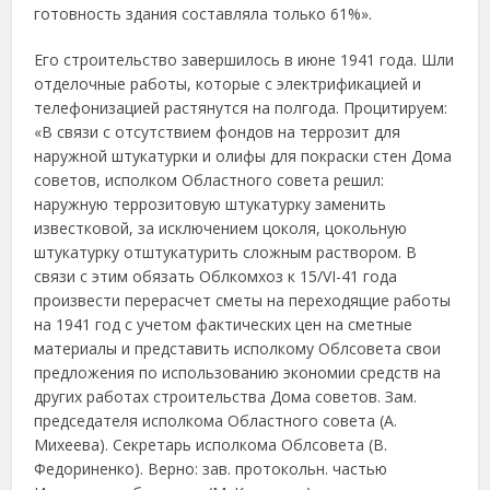
готовность здания составляла только 61%».
Его строительство завершилось в июне 1941 года. Шли
отделочные работы, которые с электрификацией и
телефонизацией растянутся на полгода. Процитируем:
«В связи с отсутствием фондов на террозит для
наружной штукатурки и олифы для покраски стен Дома
советов, исполком Областного совета решил:
наружную террозитовую штукатурку заменить
известковой, за исключением цоколя, цокольную
штукатурку отштукатурить сложным раствором. В
связи с этим обязать Облкомхоз к 15/VI-41 года
произвести перерасчет сметы на переходящие работы
на 1941 год с учетом фактических цен на сметные
материалы и представить исполкому Облсовета свои
предложения по использованию экономии средств на
других работах строительства Дома советов. Зам.
председателя исполкома Областного совета (А.
Михеева). Секретарь исполкома Облсовета (В.
Федориненко). Верно: зав. протокольн. частью