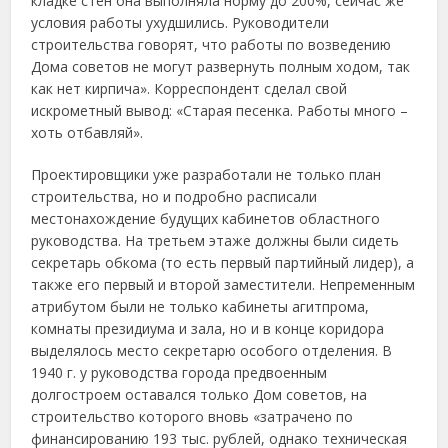
кладке стен она выполняла норму до 200%, сейчас же
условия работы ухудшились. Руководители
строительства говорят, что работы по возведению
Дома советов не могут развернуть полным ходом, так
как нет кирпича». Корреспондент сделал свой
искрометный вывод: «Старая песенка. Работы много –
хоть отбавляй».
Проектировщики уже разработали не только план
строительства, но и подробно расписали
местонахождение будущих кабинетов областного
руководства. На третьем этаже должны были сидеть
секретарь обкома (то есть первый партийный лидер), а
также его первый и второй заместители. Непременным
атрибутом были не только кабинеты агитпрома,
комнаты президиума и зала, но и в конце коридора
выделялось место секретарю особого отделения. В
1940 г. у руководства города предвоенным
долгостроем оставался только Дом советов, на
строительство которого вновь «затрачено по
финансированию 193 тыс. рублей, однако техническая