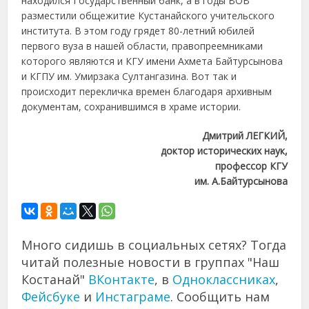
находился Государственный банк, а в годы ВОВ
разместили общежитие Кустанайского учительского
института. В этом году грядет 80-летний юбилей
первого вуза в нашей области, правопреемниками
которого являются и КГУ имени Ахмета Байтурсынова
и КГПУ им. Умирзака Султангазина. Вот так и
происходит перекличка времен благодаря архивным
документам, сохранившимся в храме истории.
Дмитрий ЛЕГКИЙ,
доктор исторических наук,
профессор КГУ
им. А.Байтурсынова
Много сидишь в социальных сетях? Тогда
читай полезные новости в группах "Наш
Костанай"
ВКонтакте
, в
Одноклассниках
,
Фейсбуке
и
Инстаграме
. Сообщить нам