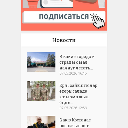
Новости
В какие города и
страны с мая
начнут летать...
07.05.2026 16:15
Ерлі зайыптылар
әскери салада
жиырма жыл
бірге...
07.05.2026 12:59
Как в Костанае
воспитывают