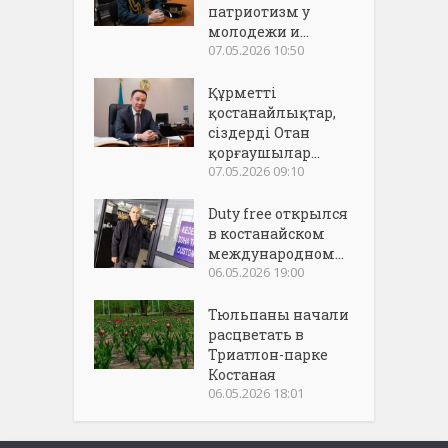
патриотизм у
молодежи и...
07.05.2026 10:50
Құрметті
қостанайлықтар,
сіздерді Отан
қорғаушылар...
07.05.2026 09:10
Duty free открылся
в костанайском
международном...
06.05.2026 19:00
Тюльпаны начали
расцветать в
Триатлон-парке
Костаная
06.05.2026 18:01