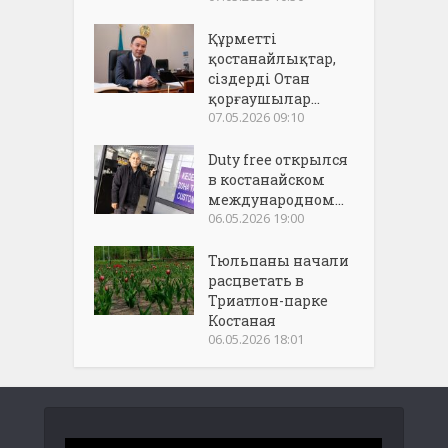
Құрметті
қостанайлықтар,
сіздерді Отан
қорғаушылар...
07.05.2026 09:10
Duty free открылся
в костанайском
международном...
06.05.2026 19:00
Тюльпаны начали
расцветать в
Триатлон-парке
Костаная
06.05.2026 18:01