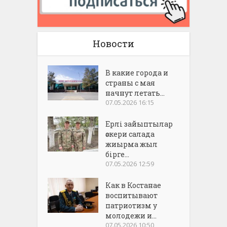
Новости
В какие города и
страны с мая
начнут летать...
07.05.2026 16:15
Ерлі зайыптылар
әскери салада
жиырма жыл
бірге...
07.05.2026 12:59
Как в Костанае
воспитывают
патриотизм у
молодежи и...
07.05.2026 10:50