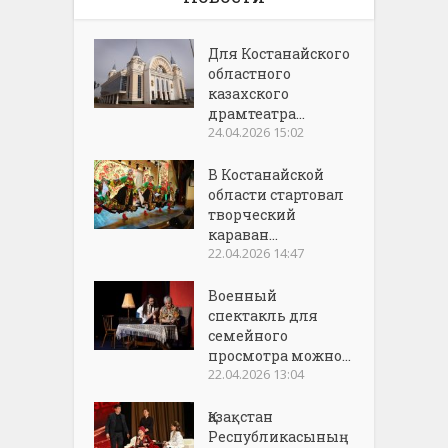
Для Костанайского
областного
казахского
драмтеатра...
24.04.2026 15:02
В Костанайской
области стартовал
творческий
караван...
22.04.2026 14:47
Военный
спектакль для
семейного
просмотра можно...
22.04.2026 13:04
Қазақстан
Республикасының