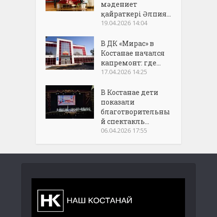
мәдениет
қайраткері Әлпия...
19.04.2026 14:04
В ДК «Мирас» в
Костанае начался
капремонт: где...
17.04.2026 14:25
В Костанае дети
показали
благотворительны
й спектакль...
06.04.2026 17:55