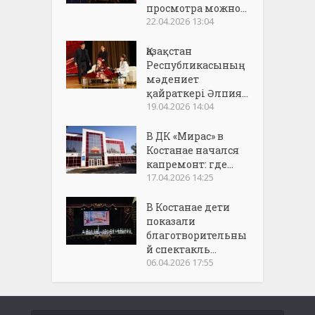
просмотра можно...
22.04.2026 13:04
Қазақстан
Республикасының
мәдениет
қайраткері Әлпия...
19.04.2026 14:04
В ДК «Мирас» в
Костанае начался
капремонт: где...
17.04.2026 14:25
В Костанае дети
показали
благотворительны
й спектакль...
06.04.2026 17:55