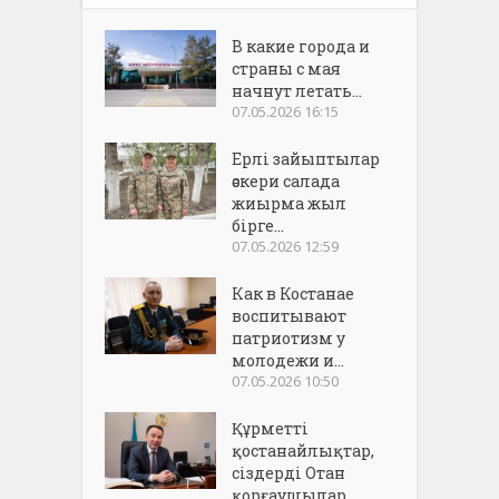
В какие города и
страны с мая
начнут летать...
07.05.2026 16:15
Ерлі зайыптылар
әскери салада
жиырма жыл
бірге...
07.05.2026 12:59
Как в Костанае
воспитывают
патриотизм у
молодежи и...
07.05.2026 10:50
Құрметті
қостанайлықтар,
сіздерді Отан
қорғаушылар...