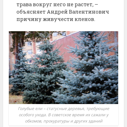
трава вокруг него не растет, –
объясняет Андрей Валентинович
причину живучести кленов.
Голубые ели – статусные деревья, требующие
особого ухода. В советское время их сажали у
обкомов, прокуратуры и других зданий