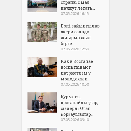
страны с мая
начнут летать...
07.05.2026 16:15
Ерлі зайыптылар
әскери салада
жиырма жыл
бірге...
07.05.2026 12:59
Как в Костанае
воспитывают
патриотизм у
молодежи и...
07.05.2026 10:50
Құрметті
қостанайлықтар,
сіздерді Отан
қорғаушылар...
07.05.2026 09:10