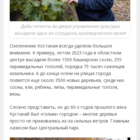
Дубы-гиганты во дворе управления культуры
высадила одна из сотрудниц краеведческого музея
Озеленению Костаная всегда уделяли большое
внимание. К примеру, летом 2023 года в областном
центре высадили более 1500 башкирских сосен, 255
пирамидальных тополей, порядка 75 тысяч саженцев
кизильника. А до конца осени на улицах города
появятся еще около 3500 новых деревьев, среди них
сосны, ели, рябины, липы, пирамидальные тополя,
вязы.
Сложно представить, но до 60-х годов прошлого века
Кустанай был «голым» городом – многие деревья
просто не приживались из-за сильных ветров. Главным
оазисом был Центральный парк.