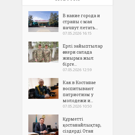
В какие города и
страны с мая
начнут летать...
07.05.2026 16:15
Ерлі зайыптылар
әскери салада
жиырма жыл
бірге...
07.05.2026 12:59
Как в Костанае
воспитывают
патриотизм у
молодежи и...
07.05.2026 10:50
Құрметті
қостанайлықтар,
сіздерді Отан